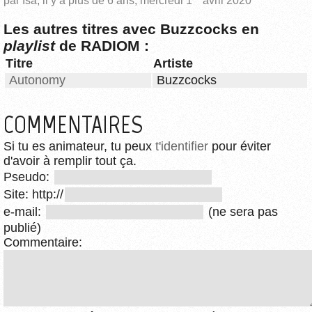
par Isa, il y a plus de 6 ans, mercredi 1
avril 2020
Les autres titres avec Buzzcocks en
playlist
de RADIOM :
Titre
Artiste
Autonomy
Buzzcocks
COMMENTAIRES
Si tu es animateur, tu peux
t'identifier
pour éviter
d'avoir à remplir tout ça.
Pseudo:
Site: http://
e-mail:
(ne sera pas
publié)
Commentaire: