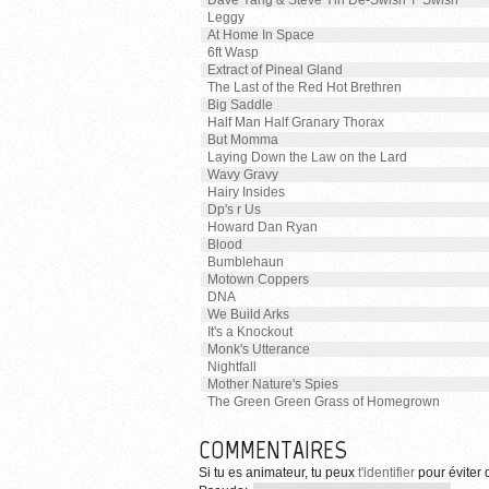
Dave Yang & Steve Yin De-Swish T' Swish
Leggy
At Home In Space
6ft Wasp
Extract of Pineal Gland
The Last of the Red Hot Brethren
Big Saddle
Half Man Half Granary Thorax
But Momma
Laying Down the Law on the Lard
Wavy Gravy
Hairy Insides
Dp's r Us
Howard Dan Ryan
Blood
Bumblehaun
Motown Coppers
DNA
We Build Arks
It's a Knockout
Monk's Utterance
Nightfall
Mother Nature's Spies
The Green Green Grass of Homegrown
COMMENTAIRES
Si tu es animateur, tu peux
t'identifier
pour éviter d