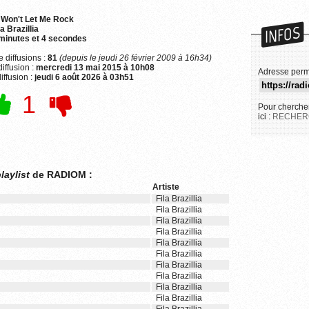
 Won't Let Me Rock
INFOS
la Brazillia
minutes et 4 secondes
 diffusions :
81
(depuis le jeudi 26 février 2009 à 16h34)
iffusion :
mercredi 13 mai 2015 à 10h08
Adresse perm
iffusion :
jeudi 6 août 2026 à 03h51
1
Pour chercher
ici :
RECHER
laylist
de RADIOM :
Artiste
Fila Brazillia
Fila Brazillia
Fila Brazillia
Fila Brazillia
Fila Brazillia
Fila Brazillia
Fila Brazillia
Fila Brazillia
Fila Brazillia
Fila Brazillia