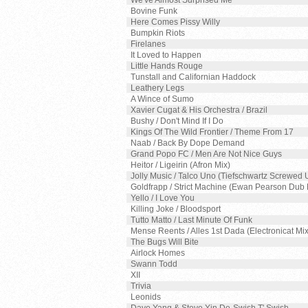
We've Almost Surprised Me
Bovine Funk
Here Comes Pissy Willy
Bumpkin Riots
Firelanes
It Loved to Happen
Little Hands Rouge
Tunstall and Californian Haddock
Leathery Legs
A Wince of Sumo
Xavier Cugat & His Orchestra / Brazil
Bushy / Don't Mind If I Do
Kings Of The Wild Frontier / Theme From 17
Naab / Back By Dope Demand
Grand Popo FC / Men Are Not Nice Guys
Heitor / Ligeirin (Afron Mix)
Jolly Music / Talco Uno (Tiefschwartz Screwed 
Goldfrapp / Strict Machine (Ewan Pearson Dub 
Yello / I Love You
Killing Joke / Bloodsport
Tutto Matto / Last Minute Of Funk
Mense Reents / Alles 1st Dada (Electronicat Mix
The Bugs Will Bite
Airlock Homes
Swann Todd
XII
Trivia
Leonids