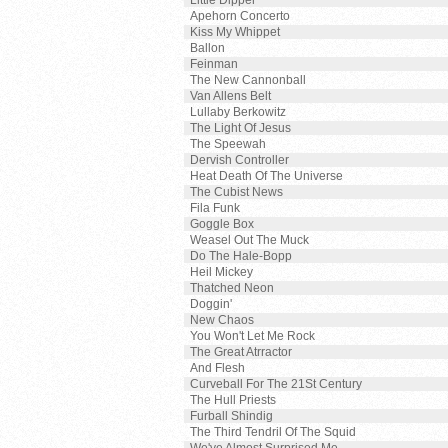
Little Dipper
Apehorn Concerto
Kiss My Whippet
Ballon
Feinman
The New Cannonball
Van Allens Belt
Lullaby Berkowitz
The Light Of Jesus
The Speewah
Dervish Controller
Heat Death Of The Universe
The Cubist News
Fila Funk
Goggle Box
Weasel Out The Muck
Do The Hale-Bopp
Heil Mickey
Thatched Neon
Doggin'
New Chaos
You Won't Let Me Rock
The Great Atrractor
And Flesh
Curveball For The 21St Century
The Hull Priests
Furball Shindig
The Third Tendril Of The Squid