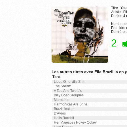
Titre :
You
Artiste :
Fi
Durée :
4 
Nombre de
Première d
Dernière d
2
Les autres titres avec Fila Brazillia en
p
Titre
Lieut. Gingivitis Shit
The Sheriff
A Zed And Two L's
Billy Goat Groupies
Mermaids
Harmonicas Are Shite
Brazilification
D'Avros
Hells Rarebit
Her Majesties Hokey Cokey