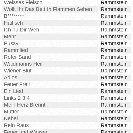
Weisses Fleisch
Rammstein
Wollt Ihr Das Bett In Flammen Sehen
Rammstein
B********
Rammstein
Haifisch
Rammstein
Ich Tu Dir Weh
Rammstein
Mehr
Rammstein
Pussy
Rammstein
Rammlied
Rammstein
Roter Sand
Rammstein
Waidmanns Heil
Rammstein
Wiener Blut
Rammstein
Adios
Rammstein
Feuer Frei!
Rammstein
Ein Lied
Rammstein
Links 2 3 4
Rammstein
Mein Herz Brennt
Rammstein
Mutter
Rammstein
Nebel
Rammstein
Rein Raus
Rammstein
Feuer und Wasser
Rammstein