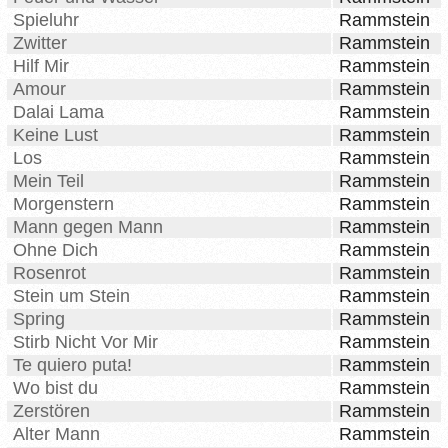
Spieluhr
Rammstein
Zwitter
Rammstein
Hilf Mir
Rammstein
Amour
Rammstein
Dalai Lama
Rammstein
Keine Lust
Rammstein
Los
Rammstein
Mein Teil
Rammstein
Morgenstern
Rammstein
Mann gegen Mann
Rammstein
Ohne Dich
Rammstein
Rosenrot
Rammstein
Stein um Stein
Rammstein
Spring
Rammstein
Stirb Nicht Vor Mir
Rammstein
Te quiero puta!
Rammstein
Wo bist du
Rammstein
Zerstören
Rammstein
Alter Mann
Rammstein