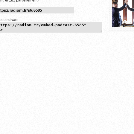
nt, et 181 partiellement)
ode suivant :