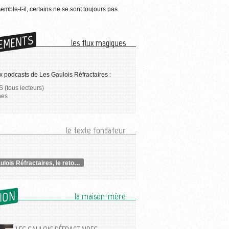
semble-t-il, certains ne se sont toujours pas
EMENTS
les flux magiques
 podcasts de Les Gaulois Réfractaires :
 (tous lecteurs)
nes
le texte fondateur
Les Gaulois Réfractaires, le retour !
SION
la maison-mère