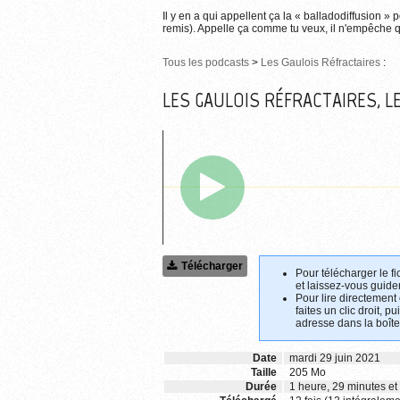
Il y en a qui appellent ça la « balladodiffusion » 
remis). Appelle ça comme tu veux, il n'empêche qu
Tous les podcasts
>
Les Gaulois Réfractaires
:
LES GAULOIS RÉFRACTAIRES, L
Télécharger
Pour télécharger le fi
et laissez-vous guider
Pour lire directement
faites un clic droit, p
adresse dans la boîte
Date
mardi 29 juin 2021
Taille
205 Mo
Durée
1 heure, 29 minutes e