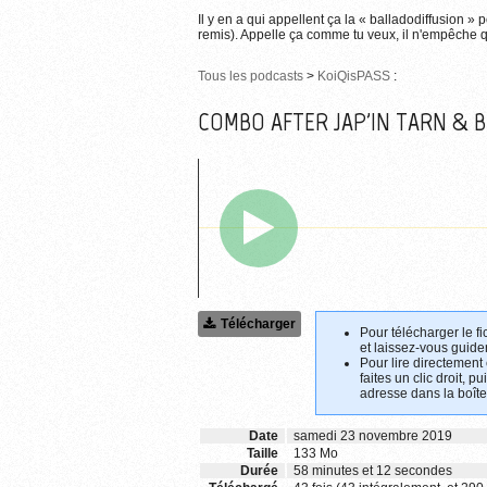
Il y en a qui appellent ça la « balladodiffusion » 
remis). Appelle ça comme tu veux, il n'empêche qu
Tous les podcasts
>
KoiQisPASS
:
COMBO AFTER JAP'IN TARN & 
Télécharger
Pour télécharger le fi
et laissez-vous guider
Pour lire directement
faites un clic droit, p
adresse dans la boîte
Date
samedi 23 novembre 2019
Taille
133 Mo
Durée
58 minutes et 12 secondes