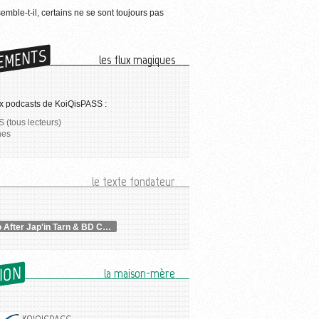
semble-t-il, certains ne se sont toujours pas
EMENTS
les flux magiques
x podcasts de KoiQisPASS :
 (tous lecteurs)
nes
le texte fondateur
Combo After Jap'in Tarn & BD Colomiers & Before TGS
SION
la maison-mère