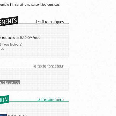
semble-t-il, certains ne se sont toujours pas
EMENTS
les flux magiques
x podcasts de RADIOMFest :
 (tous lecteurs)
nes
le texte fondateur
 à la trompe
SION
la maison-mère