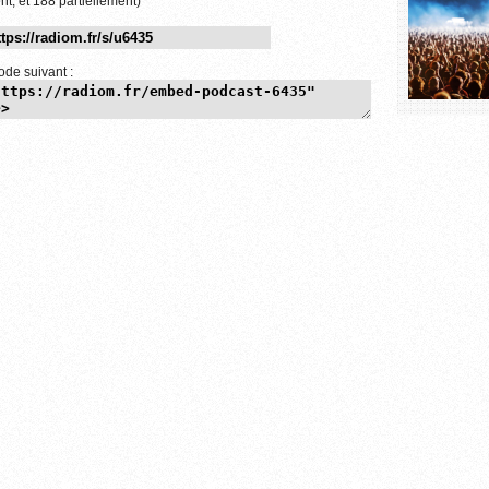
nt, et 188 partiellement)
ode suivant :