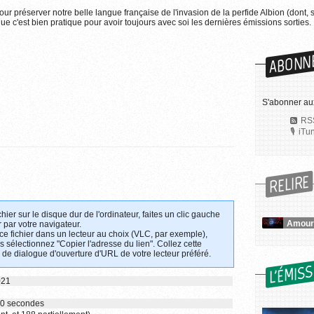
pour préserver notre belle langue française de l'invasion de la perfide Albion (dont, 
e c'est bien pratique pour avoir toujours avec soi les dernières émissions sorties.
ABONN
S'abonner au
RSS
iTu
RELIRE
chier sur le disque dur de l'ordinateur, faites un clic gauche
Amours
 par votre navigateur.
 ce fichier dans un lecteur au choix (VLC, par exemple),
uis sélectionnez "Copier l'adresse du lien". Collez cette
 de dialogue d'ouverture d'URL de votre lecteur préféré.
L'ÉMIS
021
 20 secondes