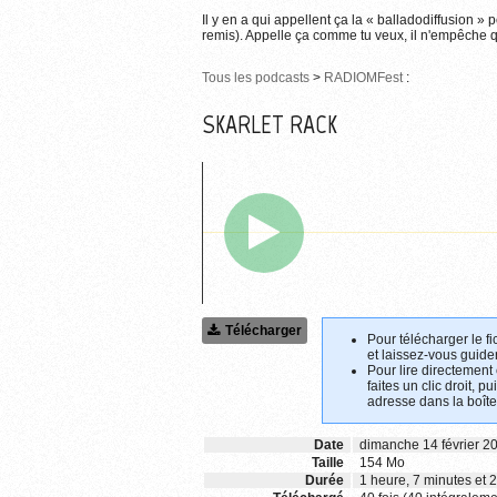
Il y en a qui appellent ça la « balladodiffusion » 
remis). Appelle ça comme tu veux, il n'empêche qu
Tous les podcasts
>
RADIOMFest
:
SKARLET RACK
Télécharger
Pour télécharger le fi
et laissez-vous guider
Pour lire directement
faites un clic droit, p
adresse dans la boîte
Date
dimanche 14 février 2
Taille
154 Mo
Durée
1 heure, 7 minutes et