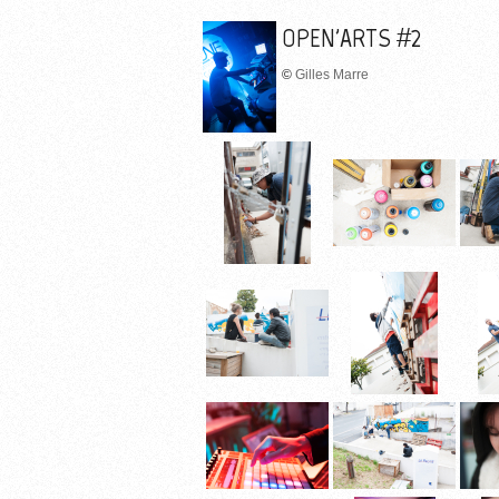
OPEN'ARTS #2
©
Gilles Marre