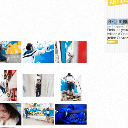
ARTICL
ÉLECTRO BIE
par Hoggins!, i
Plein les yeux
édition d'Ope
(relire Ouvrez
suite...