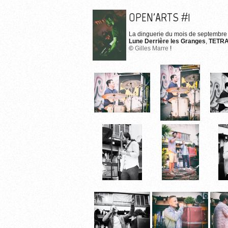
OPEN'ARTS #1
La dinguerie du mois de septembre 
Lune Derrière les Granges
,
TETR
©
Gilles Marre
!