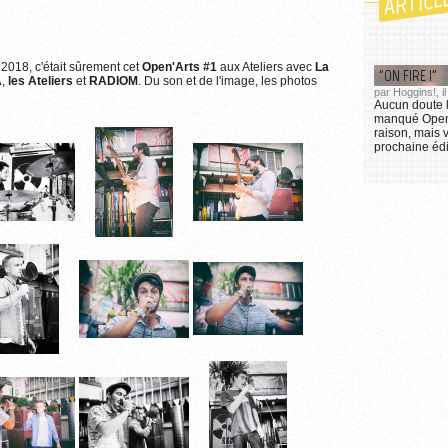
ARTICL
2018, c'était sûrement cet
Open'Arts #1
aux Ateliers avec
La
"ON FIRE !"
A
,
les Ateliers
et
RADIOM
. Du son et de l'image, les photos
par Hoggins!, 
Aucun doute l
manqué Open'
raison, mais 
prochaine édit