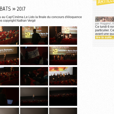
ARTICL
BATS » 2017
u au Cap'Cinéma Le Lido la finale du concours d'éloquence
SOYEZ ÉLOQ
os copyright Nathan Vergé
par Hoggins!, i
Ce lundi 6 no
particulier. C
avant une qua
lire la suite...