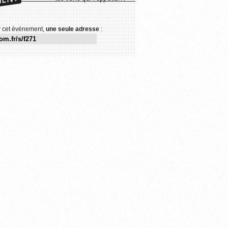
r cet événement,
une seule adresse
: