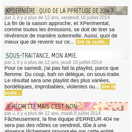
XPDERNIÈRE : QUID DE LA PPRITUDE DE 2014 ?
par J, il y a plus de 12 ans, vendredi 18 juillet 2014
La fin de la saison approche, et XPerimental,
comme toutes les émissions, se doit de tirer sa
révérence de manière solennelle. Aussi, quoi de
mieux que de revenir sur ce...
lire la suite...
SOUS-TRAITANCE, MON AMIE.
par J, il y a plus de 12 ans, jeudi 10 juillet 2014
Pour ce samedi, j'ai pas fait la playlist, parce que
flemme. Du coup, bah on délègue, on sous-traite.
Le résultat sera une playlist des plus variées,
bordéliques, improbables, violentes ou...
lire la
suite...
JE REGRETTE MAIS C'EST NON.
par J, il y a plus de 12 ans, mardi 8 juillet 2014
Fâcheusement, la fine équipe d'ERREUR 404 ne
sera pas des nôtres ce vendredi, dûe à une
absence lâchement provoquée par cette entité