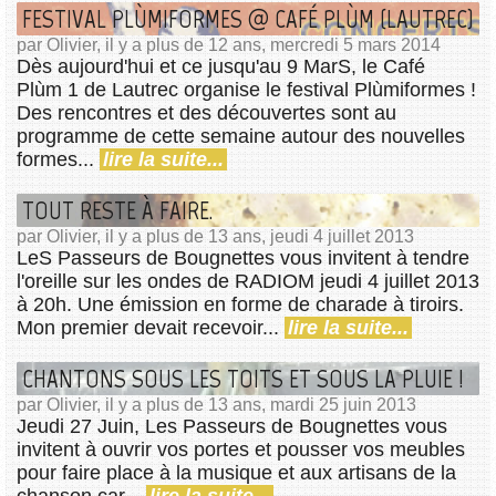
FESTIVAL PLÙMIFORMES @ CAFÉ PLÙM (LAUTREC)
par Olivier, il y a plus de 12 ans, mercredi 5 mars 2014
Dès aujourd'hui et ce jusqu'au 9 MarS, le Café
Plùm 1 de Lautrec organise le festival Plùmiformes !
Des rencontres et des découvertes sont au
programme de cette semaine autour des nouvelles
formes...
lire la suite...
TOUT RESTE À FAIRE.
par Olivier, il y a plus de 13 ans, jeudi 4 juillet 2013
LeS Passeurs de Bougnettes vous invitent à tendre
l'oreille sur les ondes de RADIOM jeudi 4 juillet 2013
à 20h. Une émission en forme de charade à tiroirs.
Mon premier devait recevoir...
lire la suite...
CHANTONS SOUS LES TOITS ET SOUS LA PLUIE !
par Olivier, il y a plus de 13 ans, mardi 25 juin 2013
Jeudi 27 Juin, Les Passeurs de Bougnettes vous
invitent à ouvrir vos portes et pousser vos meubles
pour faire place à la musique et aux artisans de la