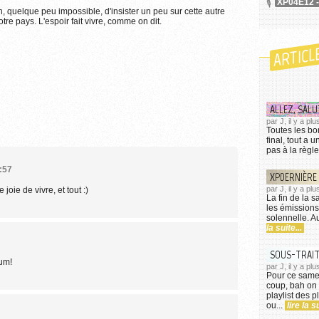
XP04E12 -
, quelque peu impossible, d'insister un peu sur cette autre
 l'utilisation des images...
tre pays. L'espoir fait vivre, comme on dit.
ARTICL
ALLEZ, SALU
par J, il y a p
Toutes les bo
final, tout a 
pas à la règle
:57
XPDERNIÈRE :
par J, il y a pl
e joie de vivre, et tout :)
La fin de la 
les émissions
solennelle. A
la suite...
SOUS-TRAIT
um!
par J, il y a pl
Pour ce samedi
coup, bah on 
playlist des 
ou...
lire la su