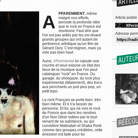
ARTICL
APPAREMMENT
, même
Article publié
malgré nos efforts,
persiste la profonde idée
XPerim
que le rock en France est
moribond. Faut dire que
Adresse perm
l'on est pas aidés par les soi-disant
grands groupes qui ont autant de
pertinence artistique qu'un film de
Gérard Oury. C'est mignon, mais ça
vole pas bien haut.
AUTEU
Aussi,
XPerimental
en rajoute une
couche et vous expose un état des
lieux de la musique que l'on peut
cataloguer "rock" en France. Du
garage, du
shoegaze
, du rock plus
expérimental (fatalement), des trucs
aux penchants un poil plus pop, un
petit topo.
Le rock Français se porte bien, très
bien même. Et il n'a besoin de
personne. Et toi, qui ne vois le rock
de France que dans les cendres
RÉÉCO
d'un Noir Désir vidées par le tout-
venant de sa substance, ou qui
considère Matmatah et Shaka Ponk
comme des groupes crédibles, cette
émission est faite pour toi.