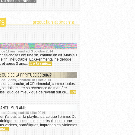
 Du rock en France ?
ES
production abondante
T
lus de 11 ans, vendredi 3 octobre 2014
nnes choses ont une fin, comme on dit. Mais au
une fin. Inéluctable. Et XPerimental ne déroge
, et après 3 ans...
lire la suite...
 QUID DE LA PPRITUDE DE 2014 ?
us de 12 ans, vendredi 18 juillet 2014
saison approche, et XPerimental, comme toutes
, se doit de tirer sa révérence de manière
ussi, quoi de mieux que de revenir sur ce...
lire
ANCE, MON AMIE.
us de 12 ans, jeudi 10 juillet 2014
, j'ai pas fait la playlist, parce que flemme. Du
délègue, on sous-traite. Le résultat sera une
plus variées, bordéliques, improbables, violentes
ite...