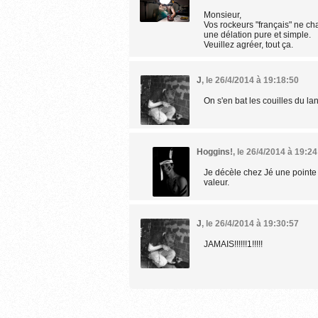
Monsieur,
Vos rockeurs "français" ne ch
une délation pure et simple.
Veuillez agréer, tout ça.
J
,
le 26/4/2014 à 19:18:50
On s'en bat les couilles du lan
Hoggins!
,
le 26/4/2014 à 19:24
Je décèle chez Jé une pointe d
valeur.
J
,
le 26/4/2014 à 19:30:57
JAMAIS!!!!!!1!!!!!