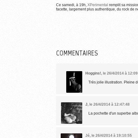
Ce samedi, à 19h,
XPerimental
remplit sa mission
Plus d'informations sur
facette, largement plus authentique, du rock de no
COMMENTAIRES
Hoggins!
,
le 26/4/2014 à 12:09
Très jolie illustration. Pleine d
J
,
le 26/4/2014 à 12:47:48
La pochette d'un superbe alb
Jé
,
le 26/4/2014 à 19:10:55