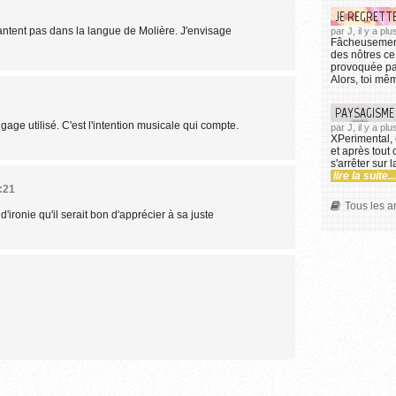
JE REGRETTE
antent pas dans la langue de Molière. J'envisage
par J, il y a pl
Fâcheusement
des nôtres c
provoquée par
Alors, toi mê
PAYSAGISME
gage utilisé. C'est l'intention musicale qui compte.
par J, il y a pl
XPerimental, c
et après tout
s'arrêter sur 
lire la suite...
:21
Tous les ar
'ironie qu'il serait bon d'apprécier à sa juste