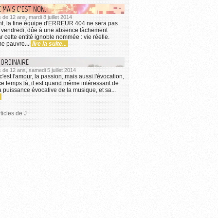
 MAIS C'EST NON.
us de 12 ans, mardi 8 juillet 2014
, la fine équipe d'ERREUR 404 ne sera pas
e vendredi, dûe à une absence lâchement
 cette entité ignoble nommée : vie réelle.
me pauvre...
lire la suite...
 ORDINAIRE
us de 12 ans, samedi 5 juillet 2014
'est l'amour, la passion, mais aussi l'évocation,
 ce temps là, il est quand même intéressant de
la puissance évocative de la musique, et sa...
ticles de J