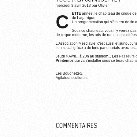
mercredi 3 avril 2013
par
Olivier
CETTE
année, le chapiteau de cirque de
de Lagarrigue.
Un programmation qui s'étalera de fin av
Sous ce chapiteau, vous n'y verrez pa
de cirque moderne, les arts de rue et des soirées 
L'Association Mesclavie, c'est aussi et surtout un
lien social grâce à de forts partenariats avec les
Jeudi 4 Avril... à 20h au studiom... Les
Passeurs 
Printemps
qui va s'installer sous ce beau chapite
Les BougnetteS.
Agitateurs culturels.
COMMENTAIRES