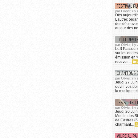
FESTIVAL P
par Olivier, il
Dès aujourd'h
Lautrec organ
des découver
autour des no
TOUT RESTE 
par Olivier, il y
LeS Passeurs 
sur les ondes
émission en f
recevoir...
lir
CHANTONS SO
par Olivier, il 
Jeudi 27 Juin
ouvrir vos po
la musique et
LES SITTELLE
par Olivier, il 
Jeudi 20 Juin
Moulin des Sit
de Castres (6
charmant...
l
VIURE AL PA