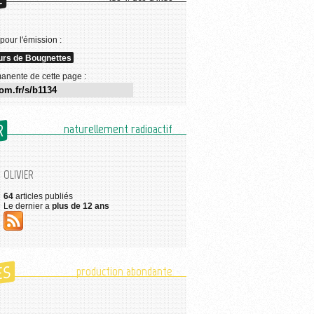
E
 pour l'émission :
rs de Bougnettes
anente de cette page :
R
naturellement radioactif
OLIVIER
64
articles publiés
Le dernier a
plus de 12 ans
ES
production abondante