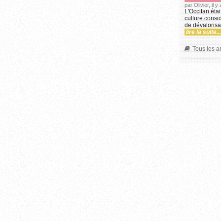
par Olivier, il 
L'Occitan éta
culture consi
de dévalorisat
lire la suite...
Tous les ar