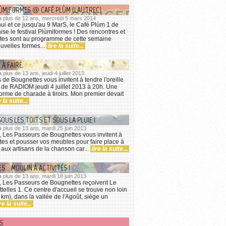
LÙMIFORMES @ CAFÉ PLÙM (LAUTREC)
 y a plus de 12 ans, mercredi 5 mars 2014
ui et ce jusqu'au 9 MarS, le Café Plùm 1 de
ise le festival Plùmiformes ! Des rencontres et
tes sont au programme de cette semaine
uvelles formes...
lire la suite...
À FAIRE.
 a plus de 13 ans, jeudi 4 juillet 2013
de Bougnettes vous invitent à tendre l'oreille
 de RADIOM jeudi 4 juillet 2013 à 20h. Une
orme de charade à tiroirs. Mon premier devait
e la suite...
US LES TOITS ET SOUS LA PLUIE !
y a plus de 13 ans, mardi 25 juin 2013
, Les Passeurs de Bougnettes vous invitent à
rtes et pousser vos meubles pour faire place à
 aux artisans de la chanson car...
lire la suite...
S... MOULIN À ACTIVITÉS !
y a plus de 13 ans, mardi 18 juin 2013
, Les Passeurs de Bougnettes reçoivent Le
telles 1. Ce centre d'accueil se trouve non loin
 km), dans la vallée de l'Agoût, siège un
ire la suite...
ÌS