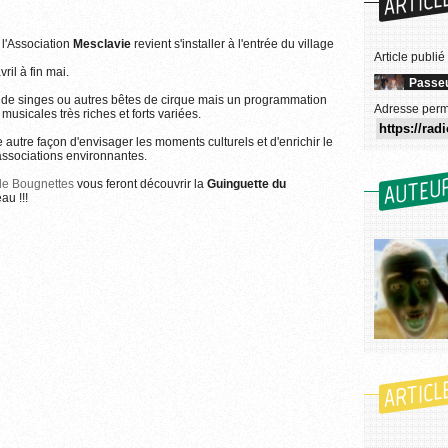
ARTICL
 l'Association
Mesclavie
revient s'installer à l'entrée du village
Article publié
ril à fin mai.
Passeu
s de singes ou autres bêtes de cirque mais un programmation
Adresse perm
musicales très riches et forts variées.
e autre façon d'envisager les moments culturels et d'enrichir le
 associations environnantes.
AUTEU
de Bougnettes
vous feront découvrir la
Guinguette du
au !!!
ARTICL