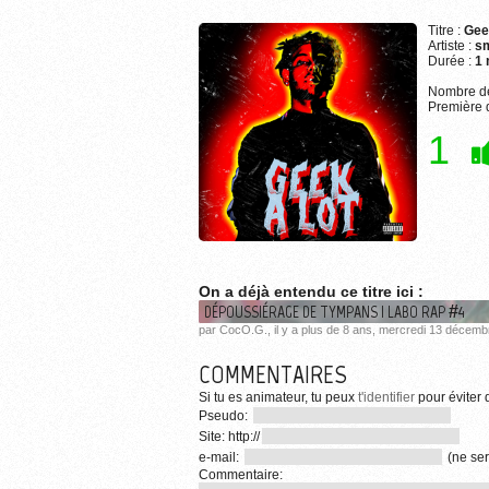
Titre :
Gee
Artiste :
s
Durée :
1 
Nombre de
Première d
1
On a déjà entendu ce titre ici :
DÉPOUSSIÉRAGE DE TYMPANS | LABO RAP #4
par CocO.G., il y a plus de 8 ans, mercredi 13 décem
COMMENTAIRES
Si tu es animateur, tu peux
t'identifier
pour éviter d
Pseudo:
Site: http://
e-mail:
(ne ser
Commentaire: