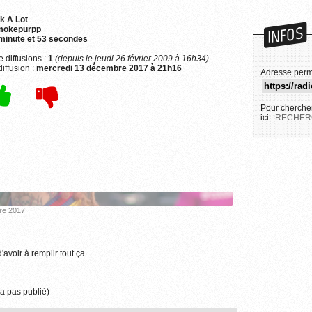
k A Lot
INFOS
mokepurpp
minute et 53 secondes
 diffusions :
1
(depuis le jeudi 26 février 2009 à 16h34)
iffusion :
mercredi 13 décembre 2017 à 21h16
Adresse perm
Pour chercher
ici :
RECHER
bre 2017
'avoir à remplir tout ça.
a pas publié)