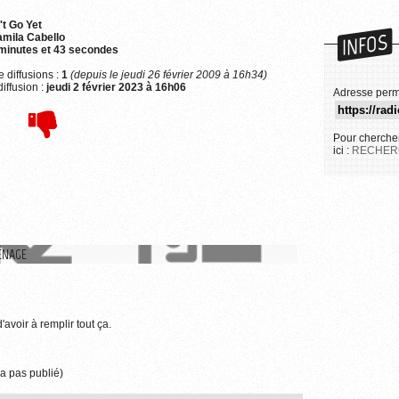
't Go Yet
INFOS
mila Cabello
minutes et 43 secondes
 diffusions :
1
(depuis le jeudi 26 février 2009 à 16h34)
iffusion :
jeudi 2 février 2023 à 16h06
Adresse perm
Pour chercher
ici :
RECHER
ÉNAGE
'avoir à remplir tout ça.
a pas publié)