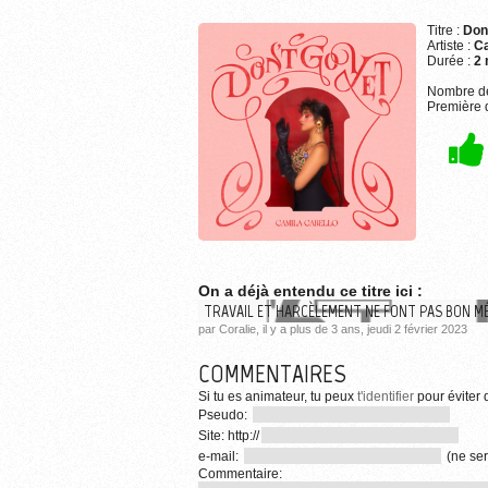
Titre :
Don
Artiste :
Ca
Durée :
2 
Nombre de
Première d
On a déjà entendu ce titre ici :
TRAVAIL ET HARCÈLEMENT NE FONT PAS BON M
par Coralie, il y a plus de 3 ans, jeudi 2 février 2023
COMMENTAIRES
Si tu es animateur, tu peux
t'identifier
pour éviter d
Pseudo:
Site: http://
e-mail:
(ne ser
Commentaire: