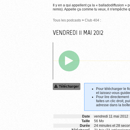
Il y en a qui appellent ça la « balladodiffusion » 
remis). Appelle ça comme tu veux, il n'empêche qu
Tous les podcasts
>
Club 404
:
VENDREDI 11 MAI 2012
Télécharger
Pour télécharger le fi
et laissez-vous guider
Pour lire directement
faites un clic droit, p
adresse dans la boîte
Date
vendredi 11 mai 2012
Taille
56 Mo
Durée
24 minutes et 28 seco