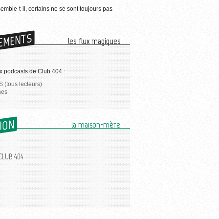
semble-t-il, certains ne se sont toujours pas
EMENTS
les flux magiques
x podcasts de Club 404 :
 (tous lecteurs)
nes
SION
la maison-mère
CLUB 404