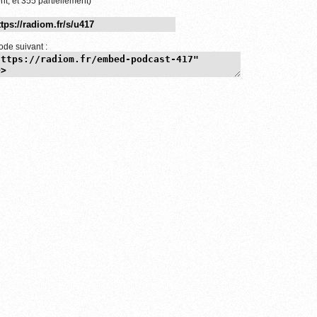
nt, et 355 partiellement)
ode suivant :