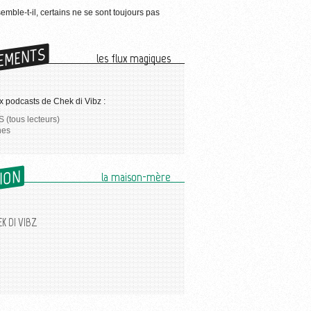
semble-t-il, certains ne se sont toujours pas
EMENTS
les flux magiques
 podcasts de Chek di Vibz :
 (tous lecteurs)
nes
SION
la maison-mère
K DI VIBZ