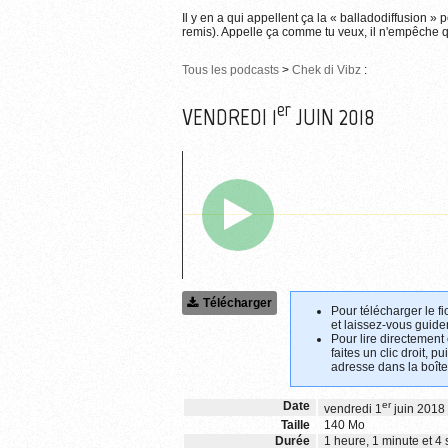
Il y en a qui appellent ça la « balladodiffusion » 
remis). Appelle ça comme tu veux, il n'empêche qu
Tous les podcasts
>
Chek di Vibz
:
er
VENDREDI 1
JUIN 2018
Télécharger
Pour télécharger le fi
et laissez-vous guider
Pour lire directement
faites un clic droit, p
adresse dans la boîte
Date
er
vendredi 1
juin 2018
Taille
140 Mo
Durée
1 heure, 1 minute et 4