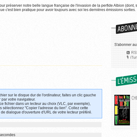
pour préserver notre belle langue française de l'invasion de la perfide Albion (dont, 
e c'est bien pratique pour avoir toujours avec soi les dernières émissions sorties.
ABONN
S'abonner aux
RSS
iTu
L'ÉMIS
chier sur le disque dur de l'ordinateur, faites un clic gauche
CHE
 par votre navigateur.
 ce fichier dans un lecteur au choix (VLC, par exemple),
uis sélectionnez "Copier l'adresse du lien". Collez cette
 de dialogue d'ouverture d'URL de votre lecteur préféré.
 secondes