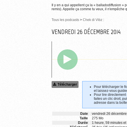
Il y en a qui appellent ça la « balladodiffusion » 
remis). Appelle ça comme tu veux, il n'empêche qu
Tous les podcasts
>
Chek di Vibz
:
VENDREDI 26 DÉCEMBRE 2014
Télécharger
Pour télécharger le fi
et laissez-vous guider
Pour lire directement
faites un clic droit, p
adresse dans la boîte
Date
vendredi 26 décembre
Taille
275 Mo
Durée
1 heure, 59 minutes e