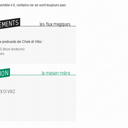
semble-t-il, certains ne se sont toujours pas
EMENTS
les flux magiques
 podcasts de Chek di Vibz :
 (tous lecteurs)
nes
SION
la maison-mère
K DI VIBZ