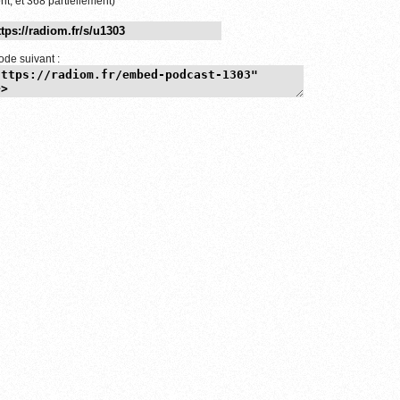
nt, et 368 partiellement)
ode suivant :