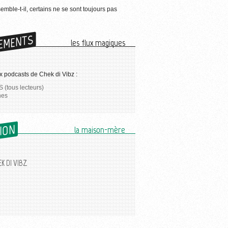
semble-t-il, certains ne se sont toujours pas
EMENTS
les flux magiques
 podcasts de Chek di Vibz :
 (tous lecteurs)
nes
SION
la maison-mère
K DI VIBZ