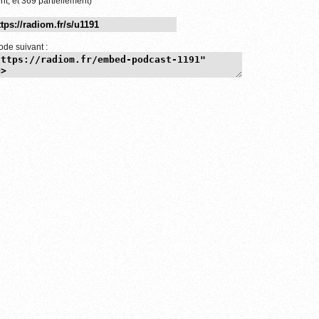
nt, et 369 partiellement)
ode suivant :