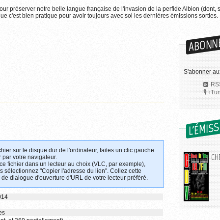
pour préserver notre belle langue française de l'invasion de la perfide Albion (dont, 
e c'est bien pratique pour avoir toujours avec soi les dernières émissions sorties.
ABONN
S'abonner aux
RSS
iTu
L'ÉMIS
chier sur le disque dur de l'ordinateur, faites un clic gauche
CHE
 par votre navigateur.
 ce fichier dans un lecteur au choix (VLC, par exemple),
uis sélectionnez "Copier l'adresse du lien". Collez cette
 de dialogue d'ouverture d'URL de votre lecteur préféré.
014
es