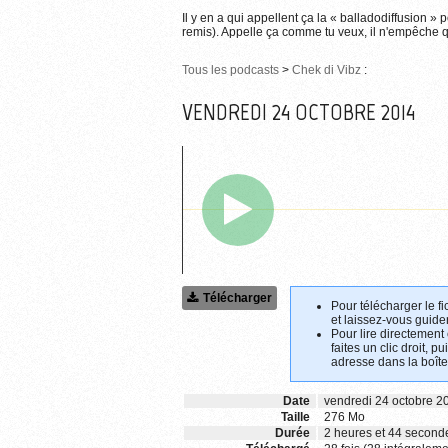
Il y en a qui appellent ça la « balladodiffusion » 
remis). Appelle ça comme tu veux, il n'empêche qu
Tous les podcasts
>
Chek di Vibz
:
VENDREDI 24 OCTOBRE 2014
Télécharger
Pour télécharger le fi
et laissez-vous guider
Pour lire directement
faites un clic droit, p
adresse dans la boîte
Date
vendredi 24 octobre 2
Taille
276 Mo
Durée
2 heures et 44 second