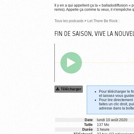
Il y en a qui appellent ça la « balladodiffusion » 
remis). Appelle ça comme tu veux, il n'empêche qu
Tous les podcasts
>
Let There Be Rock
:
FIN DE SAISON, VIVE LA NOUVEL
Télécharger
Pour télécharger le fi
et laissez-vous guider
Pour lire directement
faites un clic droit, p
adresse dans la boîte
Date
lundi 10 août 2020
Taille
137 Mo
Durée
1 heure