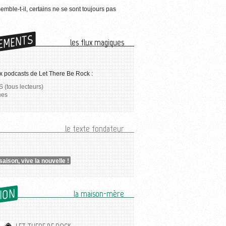
semble-t-il, certains ne se sont toujours pas
EMENTS
les flux magiques
x podcasts de Let There Be Rock :
 (tous lecteurs)
nes
le texte fondateur
saison, vive la nouvelle !
SION
la maison-mère