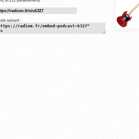
nt, et 212 partiellement)
ode suivant :