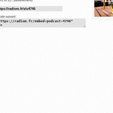
nt, et 317 partiellement)
ode suivant :