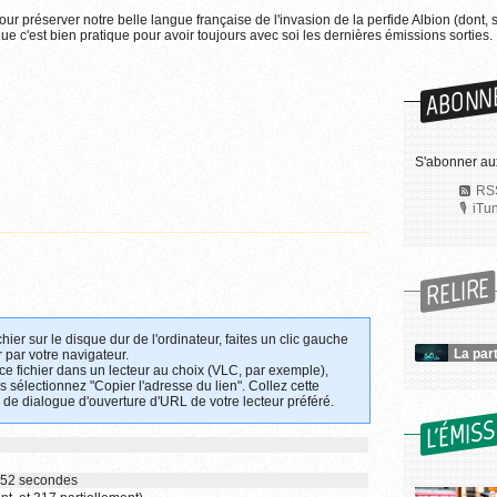
pour préserver notre belle langue française de l'invasion de la perfide Albion (dont, 
e c'est bien pratique pour avoir toujours avec soi les dernières émissions sorties.
ABONN
S'abonner aux
RSS
iTu
RELIRE
chier sur le disque dur de l'ordinateur, faites un clic gauche
La par
 par votre navigateur.
 ce fichier dans un lecteur au choix (VLC, par exemple),
uis sélectionnez "Copier l'adresse du lien". Collez cette
 de dialogue d'ouverture d'URL de votre lecteur préféré.
L'ÉMIS
t 52 secondes