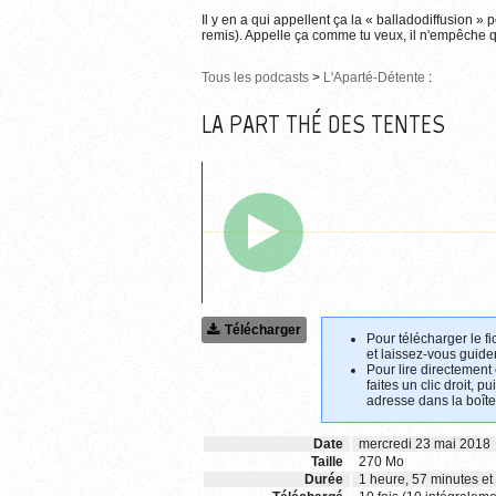
Il y en a qui appellent ça la « balladodiffusion » 
remis). Appelle ça comme tu veux, il n'empêche qu
Tous les podcasts
>
L'Aparté-Détente
:
LA PART THÉ DES TENTES
Télécharger
Pour télécharger le fi
et laissez-vous guider
Pour lire directement
faites un clic droit, p
adresse dans la boîte
Date
mercredi 23 mai 2018
Taille
270 Mo
Durée
1 heure, 57 minutes e