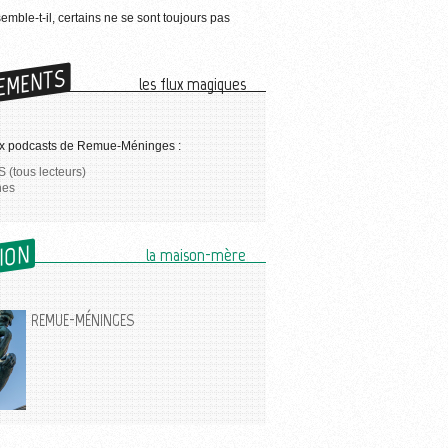
semble-t-il, certains ne se sont toujours pas
EMENTS
les flux magiques
x podcasts de Remue-Méninges :
 (tous lecteurs)
nes
SION
la maison-mère
REMUE-MÉNINGES