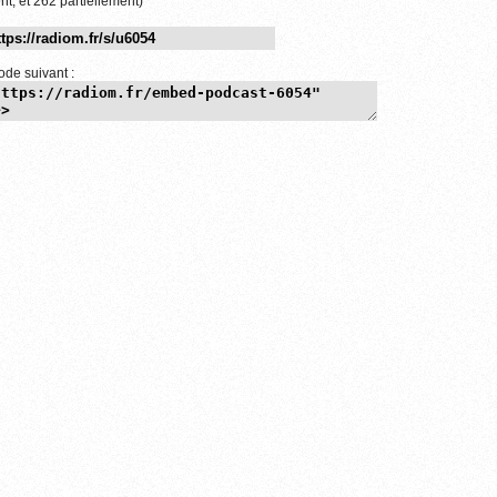
nt, et 262 partiellement)
ode suivant :