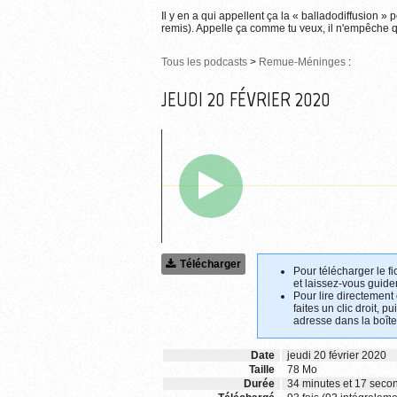
Il y en a qui appellent ça la « balladodiffusion » 
remis). Appelle ça comme tu veux, il n'empêche qu
Tous les podcasts
>
Remue-Méninges
:
JEUDI 20 FÉVRIER 2020
Télécharger
Pour télécharger le fi
et laissez-vous guider
Pour lire directement
faites un clic droit, p
adresse dans la boîte
Date
jeudi 20 février 2020
Taille
78 Mo
Durée
34 minutes et 17 seco