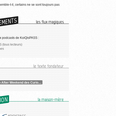
semble-t-il, certains ne se sont toujours pas
EMENTS
les flux magiques
x podcasts de KoiQisPASS :
 (tous lecteurs)
nes
le texte fondateur
Combo After Weekend des Curiosités & Gloose & Albi Geek Celebration
SION
la maison-mère