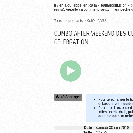
Il y en a qui appellent ça la « balladodiffusion » 
remis). Appelle ça comme tu veux, il n'empêche qu
Tous les podcasts
>
KoiQisPASS
:
COMBO AFTER WEEKEND DES CU
CELEBRATION
Télécharger
Pour télécharger le fi
et laissez-vous guider
Pour lire directement
faites un clic droit, p
adresse dans la boîte
Date
samedi 30 juin 2018
Taille
127 Mo