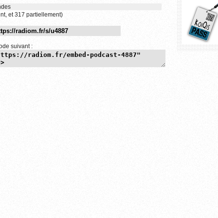
ndes
nt, et 317 partiellement)
ode suivant :