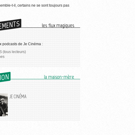
semble-t-il, certains ne se sont toujours pas
EMENTS
les flux magiques
x podcasts de Je Cinéma :
 (tous lecteurs)
nes
SION
la maison-mère
JE CINÉMA