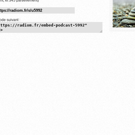
nt, et 345 partiellement)
ode suivant :