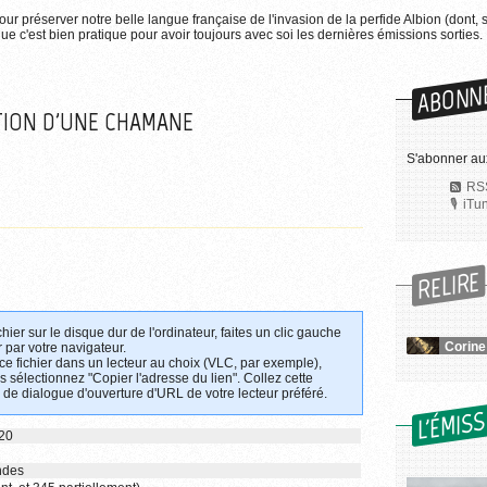
pour préserver notre belle langue française de l'invasion de la perfide Albion (dont, 
e c'est bien pratique pour avoir toujours avec soi les dernières émissions sorties.
ABONN
ATION D'UNE CHAMANE
S'abonner au
RSS
iTu
RELIRE
chier sur le disque dur de l'ordinateur, faites un clic gauche
 par votre navigateur.
 ce fichier dans un lecteur au choix (VLC, par exemple),
uis sélectionnez "Copier l'adresse du lien". Collez cette
 de dialogue d'ouverture d'URL de votre lecteur préféré.
L'ÉMIS
020
ndes