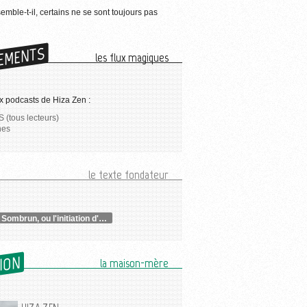
semble-t-il, certains ne se sont toujours pas
EMENTS
les flux magiques
x podcasts de Hiza Zen :
 (tous lecteurs)
nes
le texte fondateur
Corine Sombrun, ou l'initiation d'une chamane
SION
la maison-mère