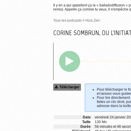
Il y en a qui appellent ça la « balladodiffusion » 
remis). Appelle ça comme tu veux, il n'empêche qu
Tous les podcasts
>
Hiza Zen
:
CORINE SOMBRUN, OU L'INITI
Télécharger
Pour télécharger le fi
et laissez-vous guider
Pour lire directement
faites un clic droit, p
adresse dans la boîte
Date
vendredi 24 janvier 2
Taille
130 Mo
Durée
56 minutes et 46 seco