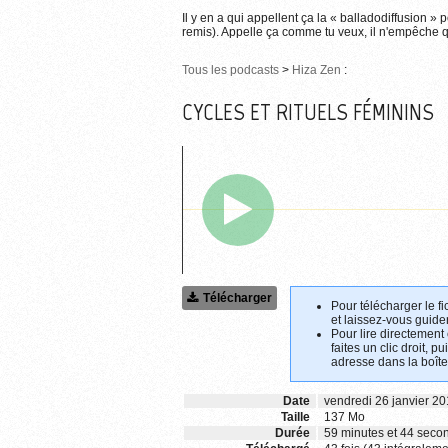
Il y en a qui appellent ça la « balladodiffusion » 
remis). Appelle ça comme tu veux, il n'empêche qu
Tous les podcasts
>
Hiza Zen
:
CYCLES ET RITUELS FÉMININS
Télécharger
Pour télécharger le fi
et laissez-vous guider
Pour lire directement
faites un clic droit, p
adresse dans la boîte
Date
vendredi 26 janvier 2
Taille
137 Mo
Durée
59 minutes et 44 seco