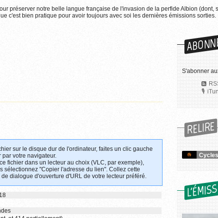
pour préserver notre belle langue française de l'invasion de la perfide Albion (dont, 
e c'est bien pratique pour avoir toujours avec soi les dernières émissions sorties.
ABONN
S'abonner au
RSS
iTu
RELIRE
chier sur le disque dur de l'ordinateur, faites un clic gauche
Cycles
 par votre navigateur.
 ce fichier dans un lecteur au choix (VLC, par exemple),
uis sélectionnez "Copier l'adresse du lien". Collez cette
 de dialogue d'ouverture d'URL de votre lecteur préféré.
L'ÉMIS
018
ndes