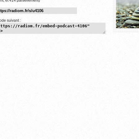
nt, et 414 partiellement)
ode suivant :