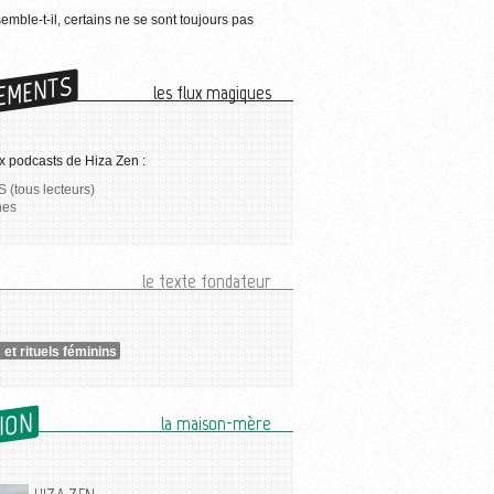
semble-t-il, certains ne se sont toujours pas
EMENTS
les flux magiques
x podcasts de Hiza Zen :
 (tous lecteurs)
nes
le texte fondateur
 et rituels féminins
SION
la maison-mère