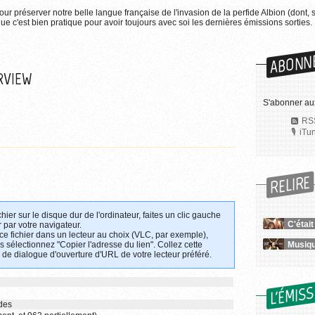
pour préserver notre belle langue française de l'invasion de la perfide Albion (dont, 
e c'est bien pratique pour avoir toujours avec soi les dernières émissions sorties.
ABONN
RVIEW
S'abonner au
RSS
iTu
RELIRE
chier sur le disque dur de l'ordinateur, faites un clic gauche
C'étai
 par votre navigateur.
 ce fichier dans un lecteur au choix (VLC, par exemple),
uis sélectionnez "Copier l'adresse du lien". Collez cette
 de dialogue d'ouverture d'URL de votre lecteur préféré.
L'ÉMIS
des