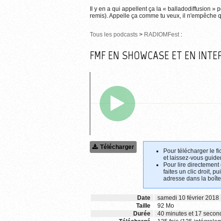
Il y en a qui appellent ça la « balladodiffusion » 
remis). Appelle ça comme tu veux, il n'empêche qu
Tous les podcasts
>
RADIOMFest
:
FMF EN SHOWCASE ET EN INTE
Télécharger
Pour télécharger le fi
et laissez-vous guider
Pour lire directement
faites un clic droit, p
adresse dans la boîte
Date
samedi 10 février 2018
Taille
92 Mo
Durée
40 minutes et 17 secon