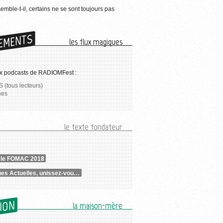
semble-t-il, certains ne se sont toujours pas
EMENTS
les flux magiques
x podcasts de RADIOMFest :
 (tous lecteurs)
nes
le texte fondateur
t le FOMAC 2018
Musiques Actuelles, unissez-vous !
SION
la maison-mère