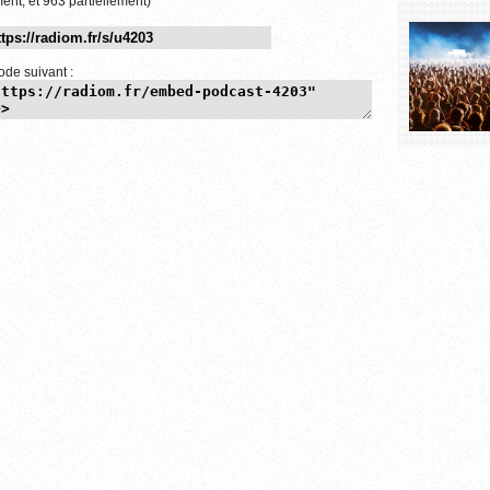
ent, et 963 partiellement)
ode suivant :