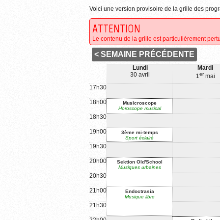
Voici une version provisoire de la grille des p
ATTENTION
Le contenu de la grille est particulièrement pertu
< SEMAINE PRÉCÉDENTE
Lundi
Mardi
30 avril
er
1
mai
17h30
18h00
Musicroscope
Horoscope musical
18h30
19h00
3ème mi-temps
Sport éclairé
19h30
20h00
Sektion Old'School
Musiques urbaines
20h30
21h00
Endoctrasia
Musique libre
21h30