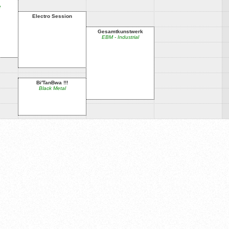
e
Electro Session
Gesamtkunstwerk
EBM - Industrial
Bi'TanBwa !!!
Black Metal