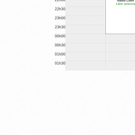
22h00
Radio Libre
Libre antenn
22h30
23h00
23h30
00h00
00h30
01h00
01h30