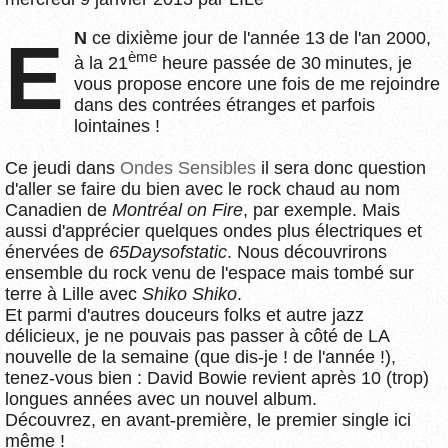
EN
ce dixième jour de l'année 13 de l'an 2000,
ème
à la 21
heure passée de 30 minutes, je
vous propose encore une fois de me rejoindre
dans des contrées étranges et parfois
lointaines !
Ce jeudi dans
Ondes Sensibles
il sera donc question
d'aller se faire du bien avec le rock chaud au nom
Canadien de
Montréal on Fire
, par exemple. Mais
aussi d'apprécier quelques ondes plus électriques et
énervées de
65Daysofstatic
. Nous découvrirons
ensemble du rock venu de l'espace mais tombé sur
terre à Lille avec
Shiko Shiko
.
Et parmi d'autres douceurs folks et autre jazz
délicieux, je ne pouvais pas passer à côté de LA
nouvelle de la semaine (que dis-je ! de l'année !),
tenez-vous bien : David Bowie revient après 10 (trop)
longues années avec un nouvel album.
Découvrez, en avant-première, le premier single ici
même !