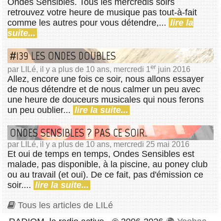
Ondes Sensibles. Tous les mercredis soirs
retrouvez votre heure de musique pas tout-à-fait
comme les autres pour vous détendre,...
lire la
suite...
#139 LES ONDES DOUBLES
er
par LILé, il y a plus de 10 ans, mercredi 1
juin 2016
Allez, encore une fois ce soir, nous allons essayer
de nous détendre et de nous calmer un peu avec
une heure de douceurs musicales qui nous ferons
un peu oublier...
lire la suite...
ONDES SENSIBLES ? PAS CE SOIR..
par LILé, il y a plus de 10 ans, mercredi 25 mai 2016
Et oui de temps en temps, Ondes Sensibles est
malade, pas disponible, à la piscine, au poney club
ou au travail (et oui). De ce fait, pas d'émission ce
soir....
lire la suite...
Tous les articles de LILé