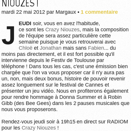
NIOUZES !
mardi 22 mai 2012
par
Margaux
•
1 commentaire
JEUDI
soir, vous en avez l'habitude,
ce sont les
Crazy Niouzes
, mais la composition
de l'équipe sera assez particulière cette
semaine puisque je vous retrouverai avec
Chloë
et
Jonathan
mais sans
Fabien
... du
moins pas directement, et il est fort possible qu'il
intervienne depuis le Festiv de Toulouse par
téléphone ! Dans tous les cas, c'est une émission bien
chargée que l'on va vous proposer car il n'y aura pas
un, non, mais deux bonus, histoire de pouvoir revenir
assez longuement sur le festival de Cannes et
présenter un jeu vidéo. Nous en profiterons également
pour rendre hommage à Donna Summer et à Robin
Gibb (des Bee Gees) dans les 2 pauses musicales que
nous vous proposerons.
Rendez-vous jeudi soir à 19h15 en direct sur RADIOM
pour les
Crazy Niouzes
!