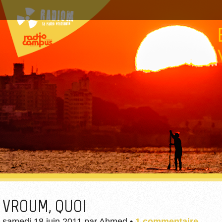
VROUM, QUOI
samedi 18 juin 2011
par
Ahmed
•
1 commentaire