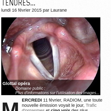
TENDRES...
lundi 16 février 2015
par
Laurane
Glottal opéra
Domaine public :
Plus d'informations sur l'utilisation des images...
MERCREDI
11 février, RADIOM, une toute
nouvelle émission voyait le jour,
Trafic
d'orgasmes
et
cinq voix
des plus