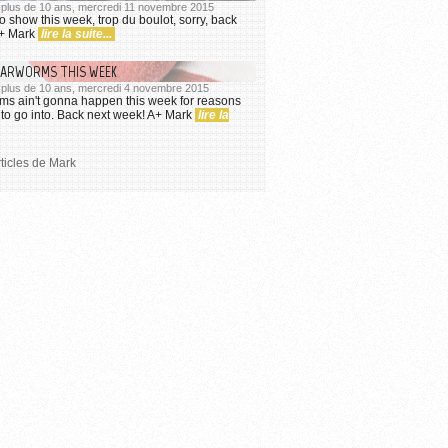
 a plus de 10 ans, mercredi 11 novembre 2015
no show this week, trop du boulot, sorry, back
A+ Mark
lire la suite...
EARWORMS THIS WEEK
 a plus de 10 ans, mercredi 4 novembre 2015
ms ain't gonna happen this week for reasons
to go into. Back next week! A+ Mark
lire la
rticles de Mark