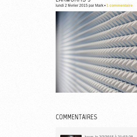
lundi 2 février 2015
par
Mark
•
1 commentaire
Plus d'informations su
COMMENTAIRES
keup
,
le 2/2/2015 à 21:03:28