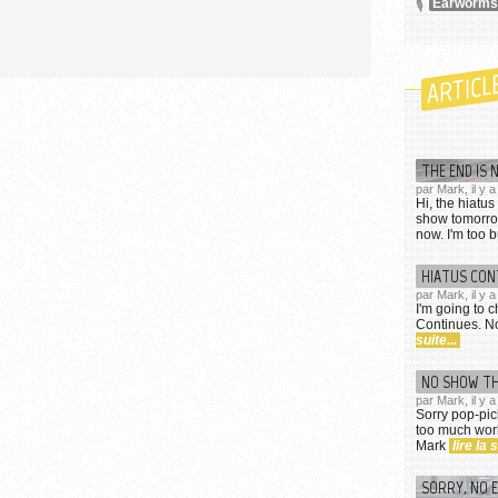
Earworms
ARTICL
THE END IS 
par Mark, il y 
Hi, the hiatus
show tomorro
now. I'm too b
HIATUS CON
par Mark, il y 
I'm going to 
Continues. N
suite...
NO SHOW TH
par Mark, il y
Sorry pop-pic
too much work,
Mark
lire la s
SORRY, NO 