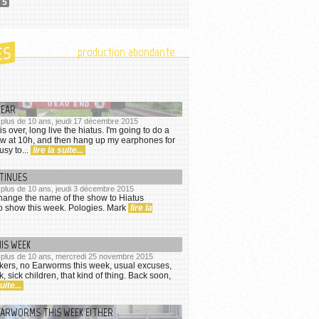
 5
ES
production abondante
NEAR
a plus de 10 ans, jeudi 17 décembre 2015
 is over, long live the hiatus. I'm going to do a
w at 10h, and then hang up my earphones for
usy to...
lire la suite...
TINUES
a plus de 10 ans, jeudi 3 décembre 2015
change the name of the show to Hiatus
o show this week. Pologies. Mark
lire la
IS WEEK
 a plus de 10 ans, mercredi 25 novembre 2015
kers, no Earworms this week, usual excuses,
 sick children, that kind of thing. Back soon,
uite...
EARWORMS THIS WEEK EITHER