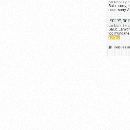
par Mark, il y
Salut, sorry, 
soon, sorry. 
SORRY, NO 
par Mark, il y
Salut, Earwor
too mundane 
suite...
Tous les a