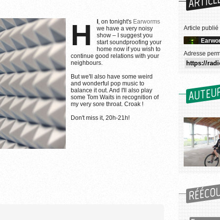
ARTICL
HI
, on tonight's
Earworms
Article publié
we have a very noisy
show – I suggest you
Earwo
start soundproofing your
home now if you wish to
Adresse perm
continue good relations with your
neighbours.
But we'll also have some weird
and wonderful pop music to
AUTEU
balance it out. And I'll also play
some Tom Waits in recognition of
my very sore throat. Croak !
Don't miss it, 20h-21h!
Guillaume Paumier
r l'utilisation des images...
RÉÉCO