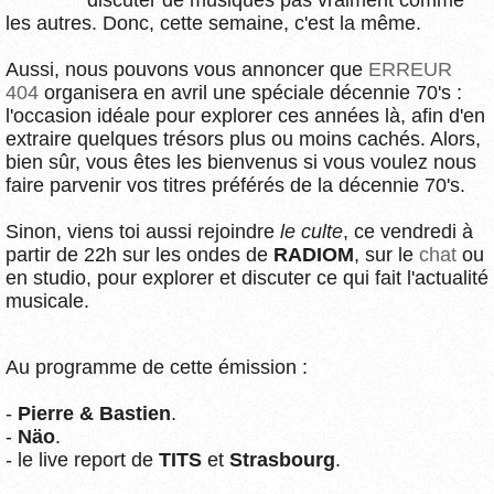
discuter de musiques pas vraiment comme
les autres. Donc, cette semaine, c'est la même.
Aussi, nous pouvons vous annoncer que
ERREUR
404
organisera en avril une spéciale décennie 70's :
l'occasion idéale pour explorer ces années là, afin d'en
extraire quelques trésors plus ou moins cachés. Alors,
bien sûr, vous êtes les bienvenus si vous voulez nous
faire parvenir vos titres préférés de la décennie 70's.
Sinon, viens toi aussi rejoindre
le culte
, ce vendredi à
partir de 22h sur les ondes de
RADIOM
, sur le
chat
ou
en studio, pour explorer et discuter ce qui fait l'actualité
musicale.
Au programme de cette émission :
-
Pierre & Bastien
.
-
Näo
.
- le live report de
TITS
et
Strasbourg
.