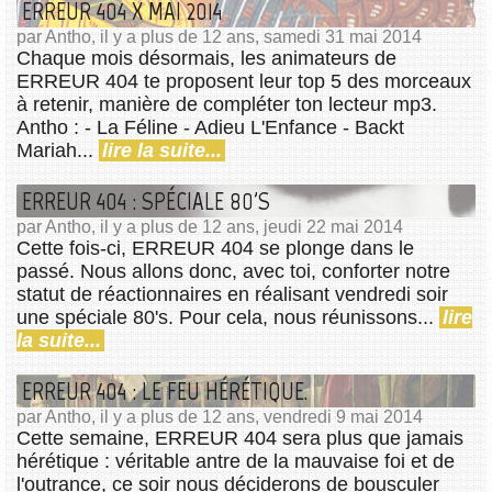
ERREUR 404 X MAI 2014
par Antho, il y a plus de 12 ans, samedi 31 mai 2014
Chaque mois désormais, les animateurs de
ERREUR 404 te proposent leur top 5 des morceaux
à retenir, manière de compléter ton lecteur mp3.
Antho : - La Féline - Adieu L'Enfance - Backt
Mariah...
lire la suite...
ERREUR 404 : SPÉCIALE 80'S
par Antho, il y a plus de 12 ans, jeudi 22 mai 2014
Cette fois-ci, ERREUR 404 se plonge dans le
passé. Nous allons donc, avec toi, conforter notre
statut de réactionnaires en réalisant vendredi soir
une spéciale 80's. Pour cela, nous réunissons...
lire
la suite...
ERREUR 404 : LE FEU HÉRÉTIQUE.
par Antho, il y a plus de 12 ans, vendredi 9 mai 2014
Cette semaine, ERREUR 404 sera plus que jamais
hérétique : véritable antre de la mauvaise foi et de
l'outrance, ce soir nous déciderons de bousculer