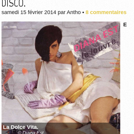
DISCO.
samedi 15 février 2014
par
Antho
•
8 commentaires
E
La Dolce Vita.
© Diana Est