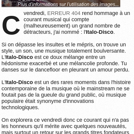
Plus d'informations sur l'utilisation des images...
vendredi,
ERREUR 404
rend hommage à un
C
courant musical qui compte
(malheureusement) un grand nombre de
détracteurs, j'ai nommé : l'
Italo-Disco
.
Si on dépasse les insultes et le mépris, on trouve un
style, un son, une musique totalement boulversante.
L'
Italo-Disco
est ce doux mélange entre un
hédonisme exacerbé et une mélancolie profonde. Tu
danses sur le dancefloor en pleurant un amour perdu.
L'
Italo-Disco
est un des rares moments dans l'histoire
contemporaine de la musique où le mainstream ne se
foutait pas de la gueule du grand public, où musique
populaire était synonyme d'innovations
technologiques.
On explorera ce vendredi donc ce courant qui n'a pas
les honneurs qu'il mérite avec quelques nouveautés,
mais surtout un retour sur les grands titres fondateurs